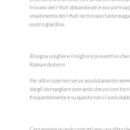
trovano dei rifiuti abbandonati e poi purtro
smaltimento dei rifiuti ne trovano tante magari
nostro giardino.
Bisogna scegliere il migliore preventivo che r
Roma e dintorni
Per altre cose non serve assolutamente nem
dargli da mangiare sperando che poi non torn
frequentemente e su questo non ci sono dubb
Certamente quando contattiamo una ditta che