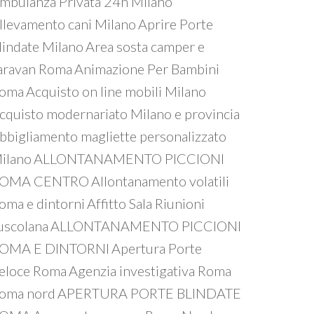
mbulanza Privata 24h Milano
llevamento cani Milano
Aprire Porte
lindate Milano
Area sosta camper e
aravan Roma
Animazione Per Bambini
oma
Acquisto on line mobili Milano
cquisto modernariato Milano e provincia
bbigliamento magliette personalizzato
ilano
ALLONTANAMENTO PICCIONI
OMA CENTRO
Allontanamento volatili
oma e dintorni
Affitto Sala Riunioni
uscolana
ALLONTANAMENTO PICCIONI
OMA E DINTORNI
Apertura Porte
eloce Roma
Agenzia investigativa Roma
oma nord
APERTURA PORTE BLINDATE