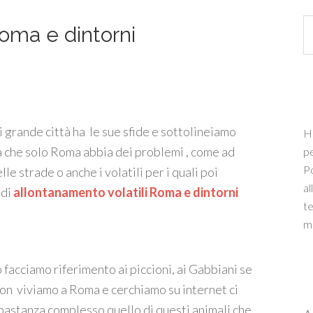
Roma e dintorni
grande città ha le sue sfide e sottolineiamo
Ha
 che solo Roma abbia dei problemi , come ad
pe
Po
le strade o anche i volatili per i quali poi
al
 di
allontanamento volatili Roma e dintorni
te
ma
 facciamo riferimento ai piccioni, ai Gabbiani se
non viviamo a Roma e cerchiamo su internet ci
stanza complesso quello di questi animali che