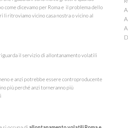
ppo come dicevamo per Roma e il problema dello
A
 li ritroviamo vicino casa nostra o vicino al
A
A
D
iguarda il servizio di allontanamento volatili
meno e anzi potrebbe essere controproducente
ino più perché anzi torneranno più
i
 si occupa di
allontanamento volatili Roma e