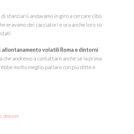
 di stanziarsi andavamo in giro a cercare cibo
che eravamo dei cacciatori e ora anche loro so
stati
i
allontanamento volatili Roma e dintorni
da che andremo a contattare anche se la prima
rebbe molto meglio parlare con più ditte e
.
e dintorni