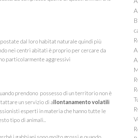
A
A
B
c
R
 spostate dal loro habitat naturale quindi più
A
do nei centri abitati è proprio per cercare da
ano particolarmente aggressivi
A
M
R
R
è quando prendono possesso di un territorio non è
T
tattare un servizio di a
llontanamento volatili
R
sionisti esperti in materia che hanno tutte le
V
to tipo di animali..
R
rché i gabbiani sono molto grossi e quando