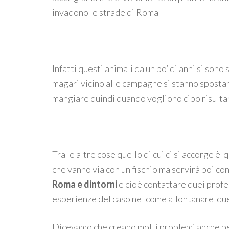
invadono le strade di Roma
Infatti questi animali da un po’ di anni si sono
magari vicino alle campagne si stanno spostan
mangiare quindi quando vogliono cibo risult
Tra le altre cose quello di cui ci si accorge 
che vanno via con un fischio ma servirà poi con
Roma e dintorni
e cioè contattare quei profes
esperienze del caso nel come allontanare ques
Dicevamo che creano molti problemi anche pe